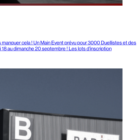
s manquer cela ! Un Main Event prévu pour 3000 Duellistes et des
i 18 au dimanche 20 septembre ! Les lots d’inscription