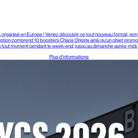
sys organisé en Europe ! Venez découvrir ce tout nouveau format, re
tion comprend 10 boosters Chaos Origins ainsi qu'un objet promoti
rer à tout moment pendant le week-end, jusqu'au dimanche après-midi.
Plus d'informations