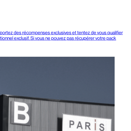
mportez des récompenses exclusives et tentez de vous qualifier
onnel exclusif. Si vous ne pouvez pas récupérer votre pack