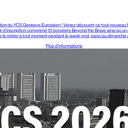
dition du YCS Genesys Européen ! Venez découvrir ce tout nouveau
 d'inscription comprend 10 boosters Beyond the Brave ainsi qu'un 
rez le retirer à tout moment pendant le week-end, jusqu'au dimanche
Plus d'informations